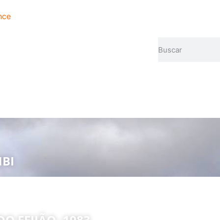
nce
BI
O FEIJÃO -1983