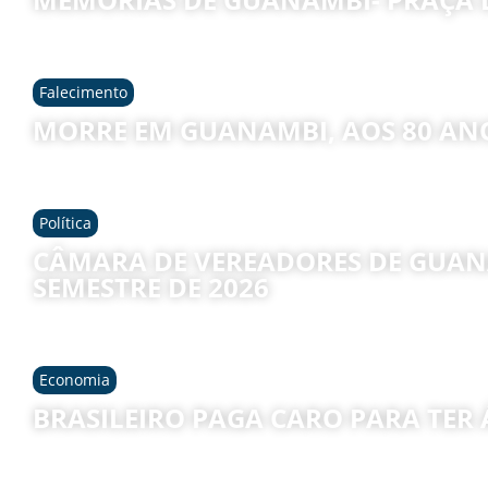
Falecimento
MORRE EM GUANAMBI, AOS 80 AN
Política
CÂMARA DE VEREADORES DE GUAN
SEMESTRE DE 2026
Economia
BRASILEIRO PAGA CARO PARA TER 