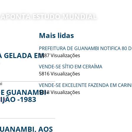
, APONTA ESTUDO MUNDIAL
Mais lidas
PREFEITURA DE GUANAMBI NOTIFICA 80 
 GELADA EM
7487 Visualizações
VENDE-SE SÍTIO EM CERAÍMA
5816 Visualizações
bi
VENDE-SE EXCELENTE FAZENDA EM CARI
E GUANAMBI-
5318 Visualizações
IJÃO -1983
mbus - nublado
Temperatura: 23.1°C
UANAMBI, AOS