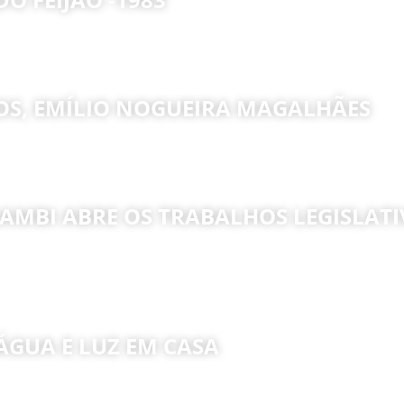
OS, EMÍLIO NOGUEIRA MAGALHÃES
AMBI ABRE OS TRABALHOS LEGISLAT
ÁGUA E LUZ EM CASA