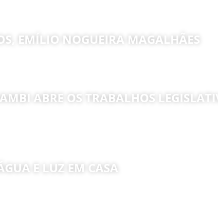
OS, EMÍLIO NOGUEIRA MAGALHÃES
AMBI ABRE OS TRABALHOS LEGISLAT
ÁGUA E LUZ EM CASA