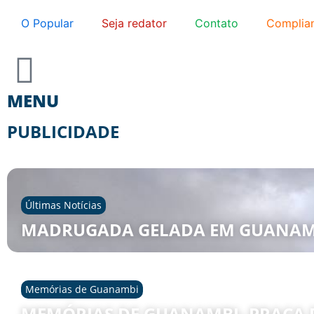
O Popular
Seja redator
Contato
Complia
MENU
PUBLICIDADE
Últimas Notícias
MADRUGADA GELADA EM GUANAM
Memórias de Guanambi
MEMÓRIAS DE GUANAMBI- PRAÇA D