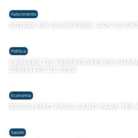
Falecimento
MORRE EM GUANAMBI, AOS 80 AN
Política
CÂMARA DE VEREADORES DE GUAN
SEMESTRE DE 2026
Economia
BRASILEIRO PAGA CARO PARA TER 
Saúde