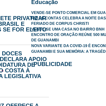
Educação
VENDE-SE PONTO COMERCIAL EM GU
ETE PRIVATIZAR
RIO DE CONTAS CELEBRA A NOITE DA
BRASIL E
FERIADO DE CORPUS CHRISTI
 SE FOR ELEITO
VENDE-SE UMA CASA NO BAIRRO BNH
ENCONTRO DE ORAÇÃO REÚNE 500 M
DE GUANAMBI
NOVA VARIANTE DA COVID-19 É ENCON
GUANAMBI E SUA MEMÓRIA: A TRAGÉD
S DOCES
DECLARA APOIO
PUBLICIDADE
DIDATURA DE
O COSTA À
 LEGISLATIVA
UZ OFERECE A