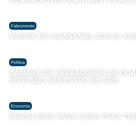
Falecimento
MORRE EM GUANAMBI, AOS 80 AN
Política
CÂMARA DE VEREADORES DE GUA
SEGUNDO SEMESTRE DE 2026
Economia
BRASILEIRO PAGA CARO PARA TE