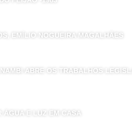
OS, EMÍLIO NOGUEIRA MAGALHÃES
NAMBI ABRE OS TRABALHOS LEGISL
R ÁGUA E LUZ EM CASA