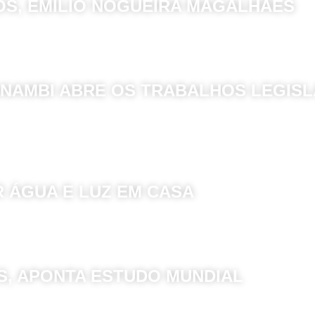
OS, EMÍLIO NOGUEIRA MAGALHÃES
NAMBI ABRE OS TRABALHOS LEGISL
R ÁGUA E LUZ EM CASA
S, APONTA ESTUDO MUNDIAL