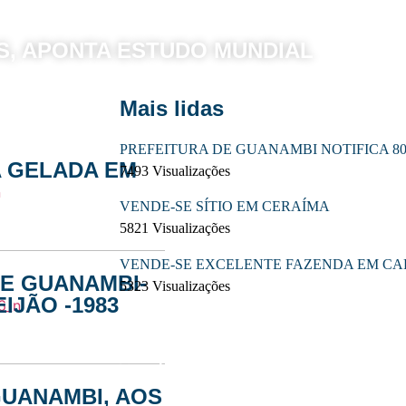
S, APONTA ESTUDO MUNDIAL
Mais lidas
PREFEITURA DE GUANAMBI NOTIFICA 8
 GELADA EM
7493 Visualizações
VENDE-SE SÍTIO EM CERAÍMA
5821 Visualizações
VENDE-SE EXCELENTE FAZENDA EM C
E GUANAMBI-
5323 Visualizações
IJÃO -1983
s - céu limpo
Temperatura: 19.4°C
UANAMBI, AOS