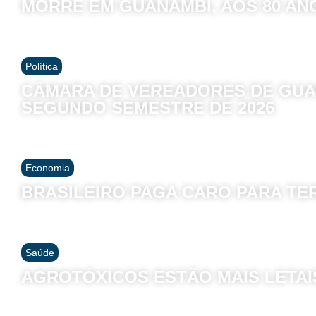
MORRE EM GUANAMBI, AOS 80 AN
Política
CÂMARA DE VEREADORES DE GUA
SEGUNDO SEMESTRE DE 2026
Economia
BRASILEIRO PAGA CARO PARA TE
Saúde
AGROTÓXICOS ESTÃO MAIS LETAI