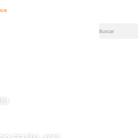
nce
BI
O FEIJÃO -1983