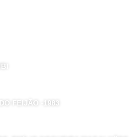
BI
O FEIJÃO -1983