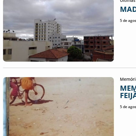
Últimas
MAD
5 de ago
Memóri
MEM
FEIJ
5 de ago