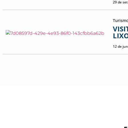
29 de se
Turism
VIS
LIX
12 de ju