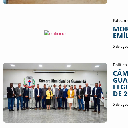
Falecim
MOR
EMÍ
5 de ago
Política
CÂM
GUA
LEG
DE 
5 de ago