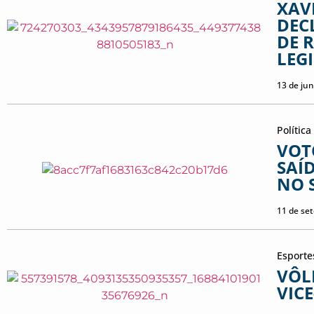
XAV
DEC
DE 
LEG
13 de ju
Política
VOT
SAÍ
NO 
11 de se
Esporte
VÔL
VIC