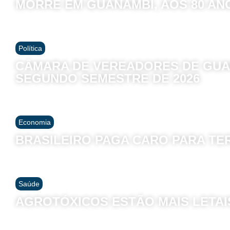
MORRE EM GUANAMBI, AOS 80 AN
Política
CÂMARA DE VEREADORES DE GUA
SEGUNDO SEMESTRE DE 2026
Economia
BRASILEIRO PAGA CARO PARA TE
Saúde
AGROTÓXICOS ESTÃO MAIS LETAI