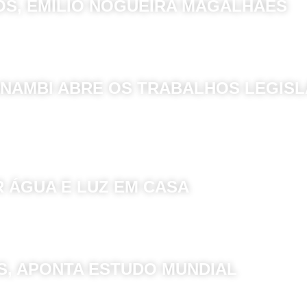
OS, EMÍLIO NOGUEIRA MAGALHÃES
NAMBI ABRE OS TRABALHOS LEGISL
R ÁGUA E LUZ EM CASA
S, APONTA ESTUDO MUNDIAL