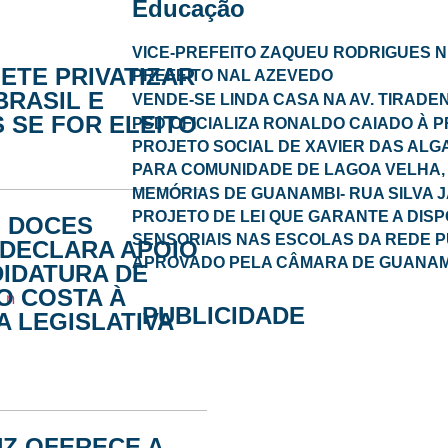
Educação
VICE-PREFEITO ZAQUEU RODRIGUES 
ETE PRIVATIZAR
PREFEITO NAL AZEVEDO
BRASIL E
VENDE-SE LINDA CASA NA AV. TIRADE
 SE FOR ELEITO
PSD OFICIALIZA RONALDO CAIADO À 
PROJETO SOCIAL DE XAVIER DAS ALG
PARA COMUNIDADE DE LAGOA VELHA, 
MEMÓRIAS DE GUANAMBI- RUA SILVA 
PROJETO DE LEI QUE GARANTE A DISP
S DOCES
SENSORIAIS NAS ESCOLAS DA REDE P
DECLARA APOIO
APROVADO PELA CÂMARA DE GUANAM
DIDATURA DE
O COSTA À
PUBLICIDADE
 LEGISLATIVA
UZ OFERECE A