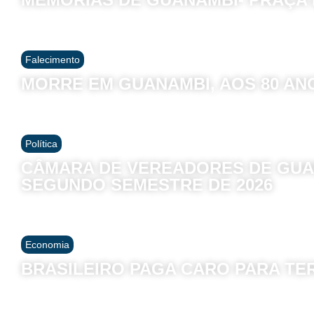
Falecimento
MORRE EM GUANAMBI, AOS 80 AN
Política
CÂMARA DE VEREADORES DE GUA
SEGUNDO SEMESTRE DE 2026
Economia
BRASILEIRO PAGA CARO PARA TE