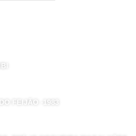
BI
O FEIJÃO -1983