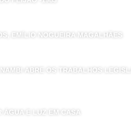
OS, EMÍLIO NOGUEIRA MAGALHÃES
NAMBI ABRE OS TRABALHOS LEGISL
R ÁGUA E LUZ EM CASA