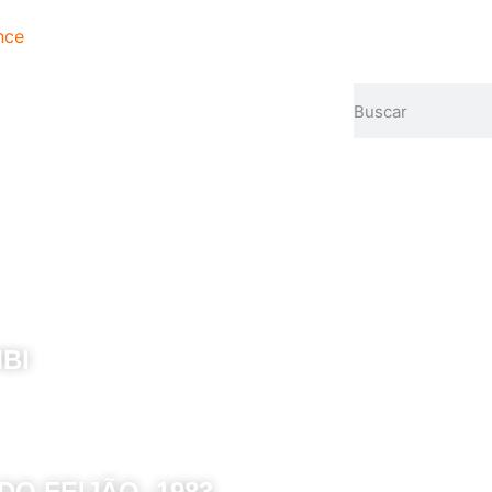
nce
BI
O FEIJÃO -1983