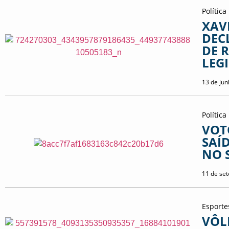
Política
XAV
DEC
DE 
LEG
13 de ju
Política
VOT
SAÍ
NO 
11 de se
Esporte
VÔL