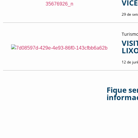
VIC
29 de se
Turism
VIS
LIX
12 de ju
Fique s
informa