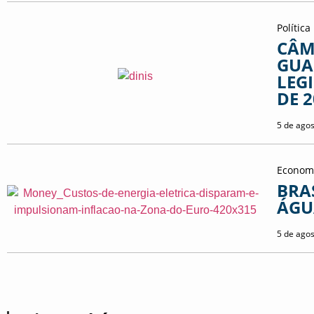
Política
CÂM
GUA
LEG
DE 
5 de ago
Econom
BRA
ÁGU
5 de ago