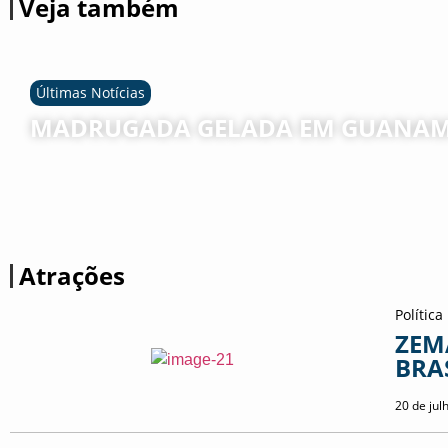
Veja também
Últimas Notícias
MADRUGADA GELADA EM GUANAM
Atrações
Política
ZEM
BRAS
20 de jul