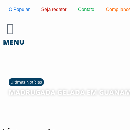
O Popular
Seja redator
Contato
Complianc
MENU
Últimas Notícias
MADRUGADA GELADA EM GUANAM