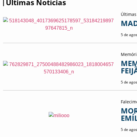
Últimas Notícias
Últimas
MAD
5 de ago
Memóri
MEM
FEIJ
5 de ago
Falecim
MOR
EMÍ
5 de ago