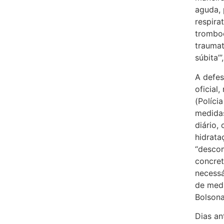
aguda, 
respira
tromboe
traumat
súbita’”
A defes
oficial
(Políci
medida
diário,
hidrata
“descom
concret
necessá
de medi
Bolsona
Dias an