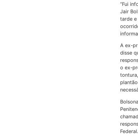
“Fui in
Jair Bo
tarde e
ocorrid
informa
A ex-pr
disse 
respons
o ex-pr
tontura
plantão
necessá
Bolson
Peniten
chamada
respons
Federal