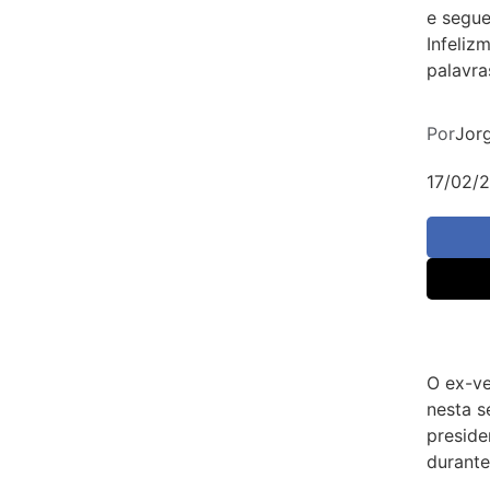
e segue
Infeliz
palavras
Por
Jorg
17/02/
O ex-ve
nesta s
preside
durante