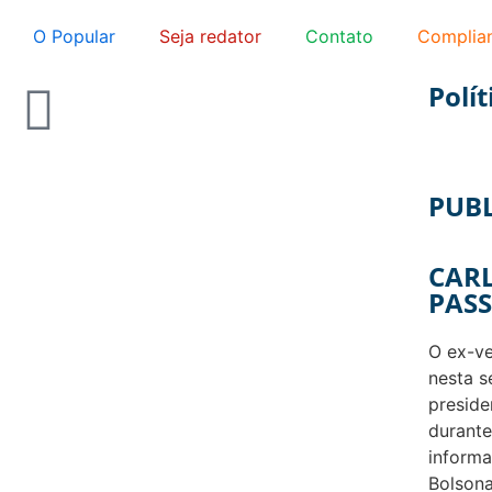
O Popular
Seja redator
Contato
Complia
Polít
PUB
CAR
PAS
O ex-ve
nesta s
preside
durante
informa
Bolsona