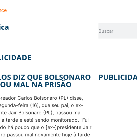
nce
ica
LICIDADE
LOS DIZ QUE BOLSONARO
PUBLICID
SOU MAL NA PRISÃO
reador Carlos Bolsonaro (PL) disse,
egunda-feira (16), que seu pai, o ex-
nte Jair Bolsonaro (PL), passou mal
 a tarde e está sendo monitorado. “Fui
do há pouco que o [ex-]presidente Jair
ro passou mal novamente hoje à tarde