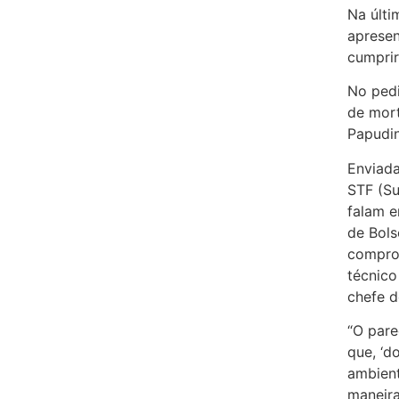
Na últi
apresen
cumprir
No pedi
de mort
Papudi
Enviada
STF (Su
falam e
de Bols
compro
técnico
chefe d
“O pare
que, ‘d
ambient
maneira