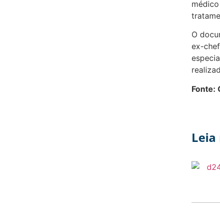
médico
tratam
O docum
ex-chef
especia
realiza
Fonte: 
Leia