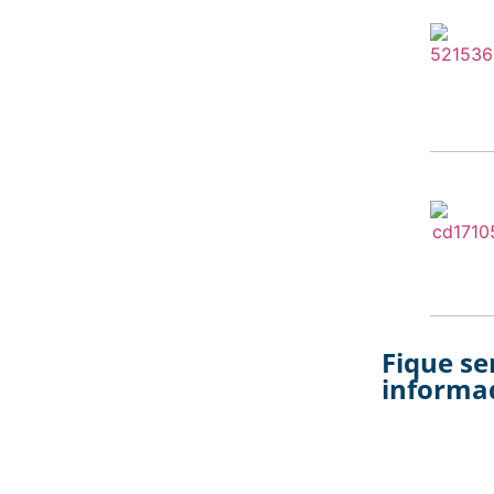
Fique s
informa