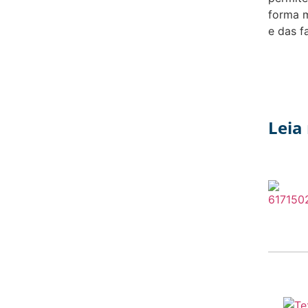
forma m
e das f
Leia