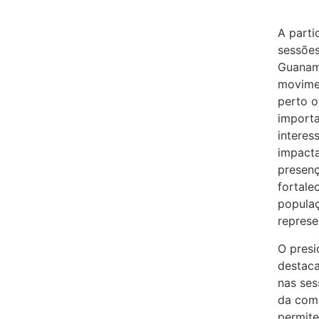
A parti
sessões
Guanam
movime
perto o
importa
interes
impacta
presenç
fortale
popula
represe
O pres
destaca
nas ses
da comu
permit