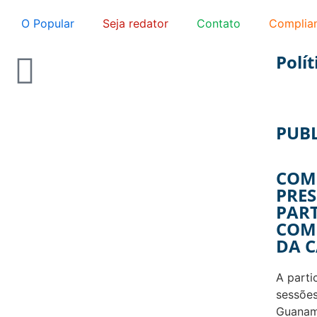
O Popular
Seja redator
Contato
Complia
Polít
PUB
COM
PRES
PART
COM
DA 
A parti
sessões
Guanam