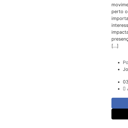
movime
perto o
importa
interes
impacta
presenç
[…]
Po
Jo
0