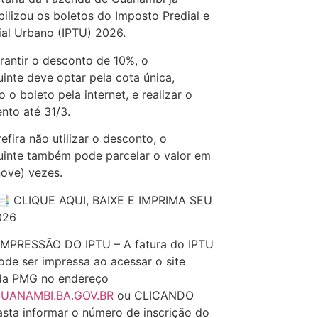
bilizou os boletos do Imposto Predial e
rial Urbano (IPTU) 2026.
rantir o desconto de 10%, o
uinte deve optar pela cota única,
o o boleto pela internet, e realizar o
to até 31/3.
efira não utilizar o desconto, o
uinte também pode parcelar o valor em
nove) vezes.
CLIQUE AQUI, BAIXE E IMPRIMA SEU
026
IMPRESSÃO DO IPTU – A fatura do IPTU
de ser impressa ao acessar o site
 da PMG no endereço
UANAMBI.BA.GOV.BR
ou CLICANDO
sta informar o número de inscrição do