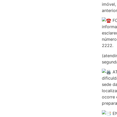
imóvel,
anterio
FO
informa
esclare
números
2222.
(atendi
segunda
AT
dificul
sede da
localiz
ocorre 
prepara
EN