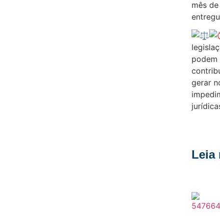
mês de 
entregu
legisla
podem 
contrib
gerar n
impedim
jurídica
Leia