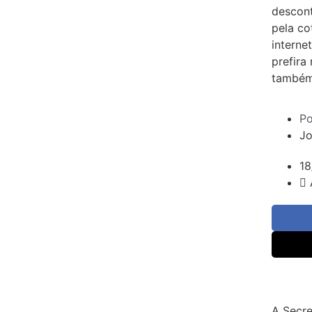
descont
pela co
interne
prefira
também 
Po
Jo
18
A Secre