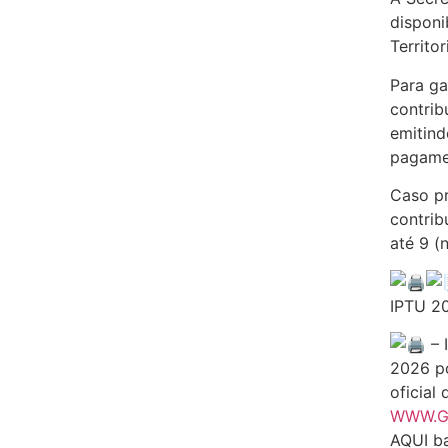
disponi
Territo
Para ga
contrib
emitind
pagamen
Caso pr
contrib
até 9 (
IPTU 2
– 
2026 po
oficial
WWW.G
AQUI ba