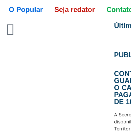
O Popular
Seja redator
Contat
Últi
PUB
CON
GUA
O CA
PAG
DE 1
A Secre
disponi
Territo