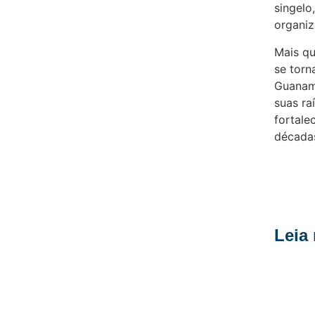
singelo
organiz
Mais qu
se torn
Guanam
suas ra
fortale
década
Leia