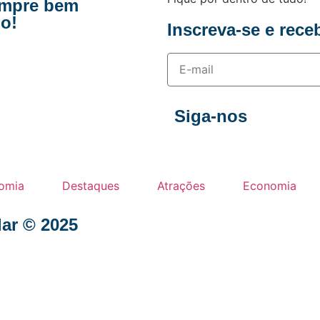
empre bem
o!
Inscreva-se e rece
Siga-nos
omia
Destaques
Atrações
Economia
lar © 2025