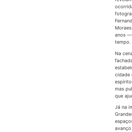
ocorrid
fotogra
Fernand
Moraes
anos —
tempo.
Na cena
fachad
estabel
cidade 
espírit
mas pul
que aju
Já na i
Grandes
espaço
avanço 