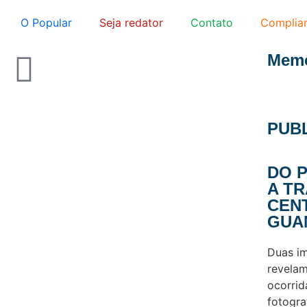
O Popular
Seja redator
Contato
Complia
Memó
PUB
DO 
A T
CEN
GUA
Duas i
revelam
ocorrid
fotogra