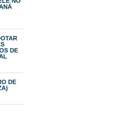
ELE NO
RANÁ
DOTAR
AS
OS DE
TAL
RO DE
ZA)