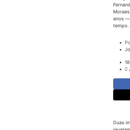
Fernand
Moraes
anos —
tempo. 
Po
Jo
18
Duas i
revelam