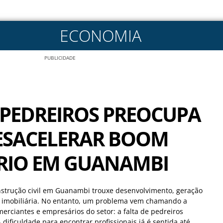
ECONOMIA
PUBLICIDADE
 PEDREIROS PREOCUPA
DESACELERAR BOOM
ÁRIO EM GUANAMBI
nstrução civil em Guanambi trouxe desenvolvimento, geração
o imobiliária. No entanto, um problema vem chamando a
erciantes e empresários do setor: a falta de pedreiros
 dificuldade para encontrar profissionais já é sentida até