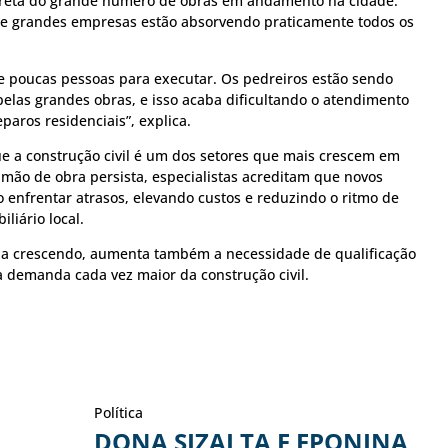
ireta do grande número de obras em andamento na cidade.
 e grandes empresas estão absorvendo praticamente todos os
 e poucas pessoas para executar. Os pedreiros estão sendo
elas grandes obras, e isso acaba dificultando o atendimento
aros residenciais”, explica.
e a construção civil é um dos setores que mais crescem em
 mão de obra persista, especialistas acreditam que novos
nfrentar atrasos, elevando custos e reduzindo o ritmo de
liário local.
ua crescendo, aumenta também a necessidade de qualificação
à demanda cada vez maior da construção civil.
Política
DONA SIZALTA E EPONINA