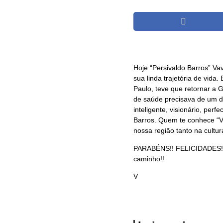
Hoje “Persivaldo Barros” Va
sua linda trajetória de vid
Paulo, teve que retornar a 
de saúde precisava de um do
inteligente, visionário, per
Barros. Quem te conhece “V
nossa região tanto na cultu
PARABÉNS!! FELICIDADES! E
caminho!!
V