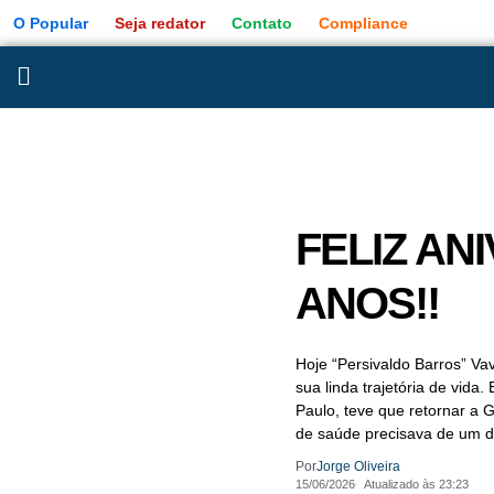
O Popular
Seja redator
Contato
Compliance
FELIZ AN
ANOS!!
Hoje “Persivaldo Barros” Va
sua linda trajetória de vid
Paulo, teve que retornar a 
de saúde precisava de um do
Por
Jorge Oliveira
15/06/2026
Atualizado às 23:23