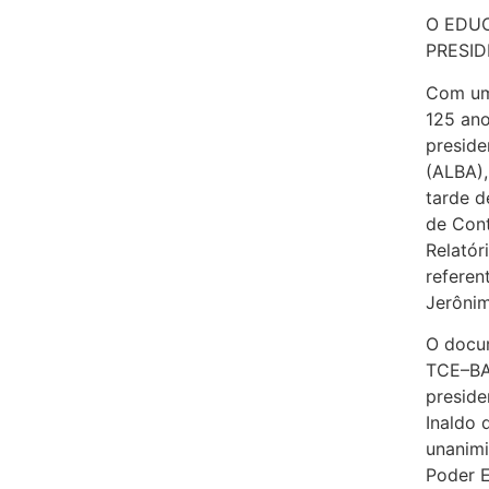
O
EDUC
PRESID
Com um
125 ano
preside
(ALBA),
tarde d
de Cont
Relatór
referen
Jerônim
O docum
TCE–BA,
preside
Inaldo 
unanim
Poder E