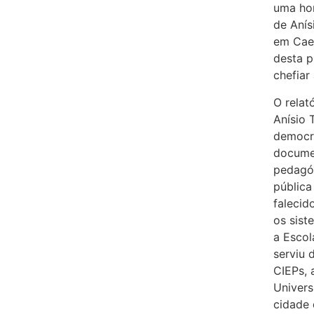
uma ho
de Anís
em Caet
desta p
chefiar
O relat
Anísio T
democrá
documen
pedagóg
pública
falecid
os sist
a Escol
serviu 
CIEPs, 
Univers
cidade 