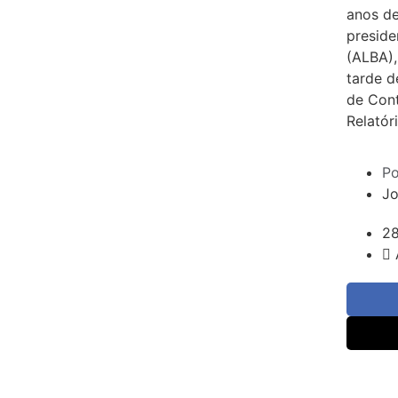
anos de
preside
(ALBA),
tarde d
de Cont
Relatór
Po
Jo
2