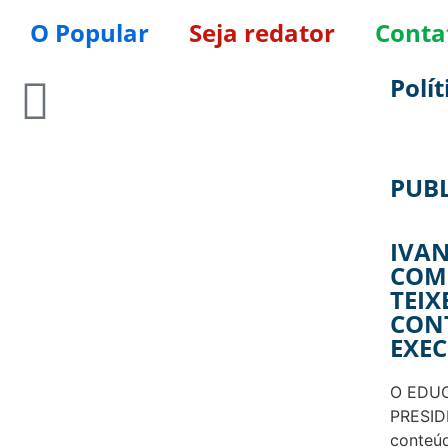
O Popular
Seja redator
Conta
Polít
PUB
IVAN
COM
TEIX
CON
EXE
O EDUC
PRESID
conteú