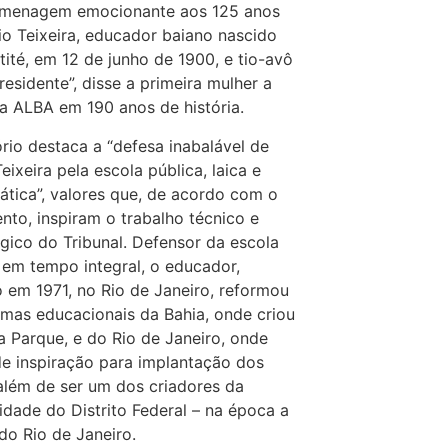
menagem emocionante aos 125 anos
io Teixeira, educador baiano nascido
ité, em 12 de junho de 1900, e tio-avô
residente”, disse a primeira mulher a
 a ALBA em 190 anos de história.
ório destaca a “defesa inabalável de
eixeira pela escola pública, laica e
tica”, valores que, de acordo com o
to, inspiram o trabalho técnico e
ico do Tribunal. Defensor da escola
 em tempo integral, o educador,
o em 1971, no Rio de Janeiro, reformou
emas educacionais da Bahia, onde criou
a Parque, e do Rio de Janeiro, onde
de inspiração para implantação dos
além de ser um dos criadores da
idade do Distrito Federal – na época a
do Rio de Janeiro.