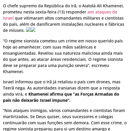
O chefe supremo da República do Irã, o Aiatolá Ali Khamenei,
prometeu nesta sexta-feira (13) responder
aos ataques de
Israel
que vitimaram altos comandantes militares e cientistas
do país, além de danificarem instalações nucleares e fábricas
de mísseis.
“O regime sionista cometeu um crime em nosso querido país
hoje ao amanhecer, com suas mãos satânicas e
ensanguentadas. Revelou sua natureza maliciosa ainda mais
do que antes, ao atacar áreas residenciais. O regime sionista
deve se preparar para uma punição severa”, escreveu
Khamenei.
Israel informou que o Irã já retaliou o país com drones, mas
Teerã nega. As autoridades iranianas dizem que a resposta
ainda virá, e
Khamenei afirma que “as Forças Armadas do
país não deixarão Israel impune”.
“Nos ataques inimigos, vários comandantes e cientistas foram
martirizados. Se Deus quiser, seus sucessores e colegas
continuarão com suas funções sem demora. Com esse crime, o
regime sionista preparou para si um destino amargo e