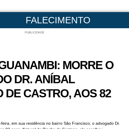
FALECIMENTO
PUBLICIDADE
 GUANAMBI: MORRE O
O DR. ANÍBAL
 DE CASTRO, AOS 82
-feira, em sua residência no bairro São Francisco, o advogado Dr.