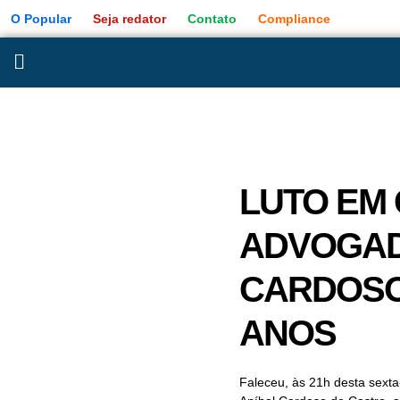
O Popular
Seja redator
Contato
Compliance
LUTO EM
ADVOGAD
CARDOSO
ANOS
Faleceu, às 21h desta sexta