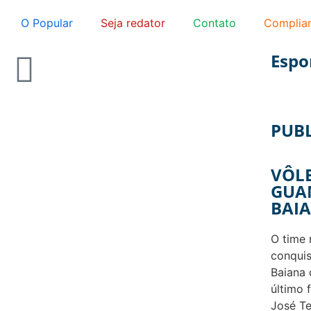
O Popular
Seja redator
Contato
Complia
Espo
PUB
VÔLE
GUA
BAIA
O time 
conqui
Baiana 
último 
José Te