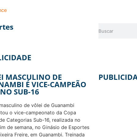
nce
rtes
LICIDADE
I MASCULINO DE
PUBLICID
NAMBI É VICE-CAMPEÃO
NO SUB-16
masculino de vôlei de Guanambi
stou o vice-campeonato da Copa
de Categorias Sub-16, realizada no
fim de semana, no Ginásio de Esportes
ixeira Freire, em Guanambi. Treinada