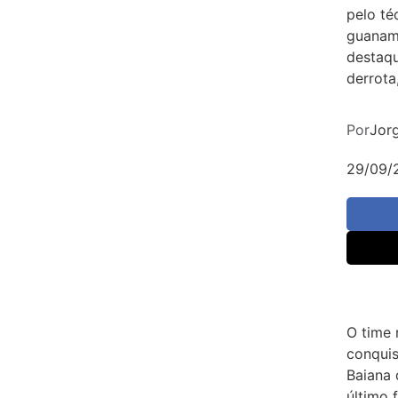
pelo té
guanam
destaqu
derrota
Por
Jorg
29/09/
O
time 
conqui
Baiana 
último 