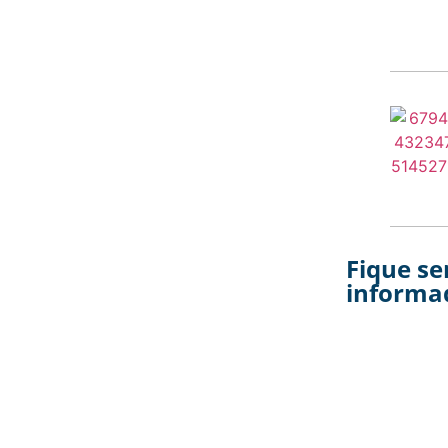
Fique s
informa