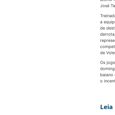
José Te
Treinad
a equi
de dest
derrota
represe
competi
de Vole
Os jogo
domingo
baiano 
o incen
Leia