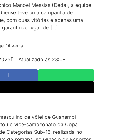
cnico Manoel Messias (Deda), a equipe
biense teve uma campanha de
e, com duas vitórias e apenas uma
, garantindo lugar de […]
e Oliveira
2025
Atualizado às 23:08
masculino de vôlei de Guanambi
stou o vice-campeonato da Copa
de Categorias Sub-16, realizada no
fim de semana, no Ginásio de Esportes