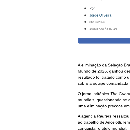
Por
Jorge Oliveira
06/07/2026
Atualizado às 07:49
A eliminação da Seleção Bras
Mundo de 2026, ganhou dest
resultado foi tratado como
sobre a equipe comandada po
O jornal britânico
The Guard
mundiais, questionando se 
uma eliminação precoce e
A agência
Reuters
ressaltou 
ao trabalho de Ancelotti, l
conquistar o título mundial.