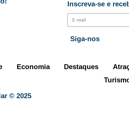
o!
Inscreva-se e rece
Siga-nos
e
Economia
Destaques
Atra
Turism
lar © 2025