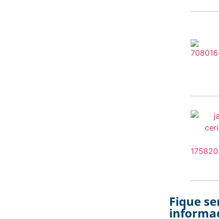
Fique s
informa