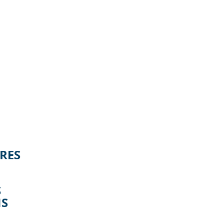
RES
S
NS