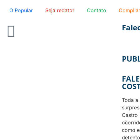
O Popular
Seja redator
Contato
Complia
Fale
PUB
FALE
COST
Toda a
surpres
Castro
ocorrido
como er
detento