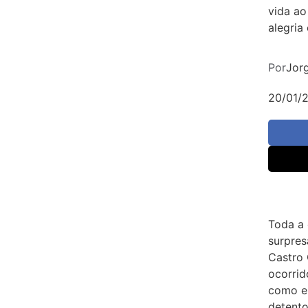
vida a
alegria
Por
Jorg
20/01/
Toda a
surpres
Castro
ocorrido
como er
detento